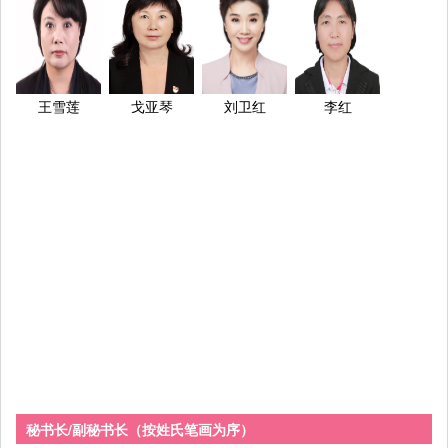
王雪莲
戈亚琴
刘卫红
李红
李泳珍
杜松杨
张 琳
陈 岩
罗玉英
周袁红
施 燕
赵心竹
秘书长/副秘书长（按姓氏笔画为序）