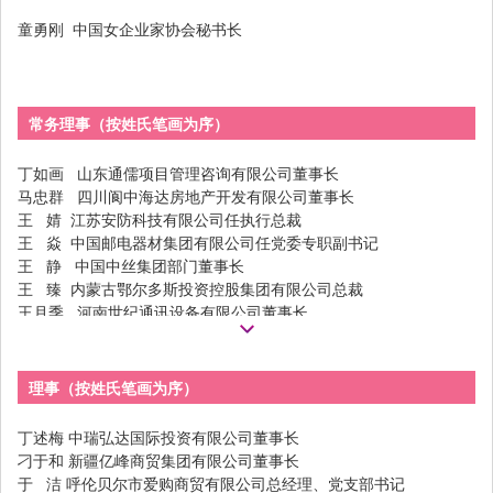
童勇刚 中国女企业家协会秘书长
赵晓红
袁银菊
靳军辉
谭丽霞
常务理事（按姓氏笔画为序）
丁如画 山东通儒项目管理咨询有限公司董事长
马忠群 四川阆中海达房地产开发有限公司董事长
王 婧 江苏安防科技有限公司任执行总裁
王 焱 中国邮电器材集团有限公司任党委专职副书记
薛 荣
瞿金叶
王 静 中国中丝集团部门董事长
王 臻 内蒙古鄂尔多斯投资控股集团有限公司总裁
王月季 河南世纪通讯设备有限公司董事长
王伟娟 苏州江南名珠国际珠宝有限公司总经理
王丽萍 山东地平线建筑节能科技有限公司董事长
枣庄市女企业家协会会长
理事（按姓氏笔画为序）
王青俊 山西利普拓煤机部件制造有限公司董事长
晋城市女企业家协会会长
丁述梅 中瑞弘达国际投资有限公司董事长
王美贤 广州睿森生物科技有限公司董事长
刁于和 新疆亿峰商贸集团有限公司董事长
王海云 广州亿账柜信息科技有限公司总经理
于 洁 呼伦贝尔市爱购商贸有限公司总经理、党支部书记