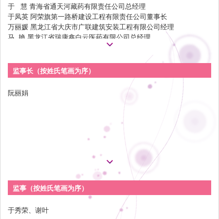
王雅筠 北京蕾光珠宝公司总经理
于 慧 青海省通天河藏药有限责任公司总经理
王嬿玲 中诚润驰建筑工程（北京）有限公司
于凤英 阿荣旗第一路桥建设工程有限责任公司董事长
韦飞燕 广西壮族自治区花红药业股份有限公司董事长
万丽媛 黑龙江省大庆市广联建筑安装工程有限公司经理
仉 昊 北京兴隆竹松梅商贸中心董事长
马 艳 黑龙江省瑞康鑫白云医药有限公司总经理
付红玲 江苏云意电气股份有限公司董事长
齐齐哈尔市女企业家协会会长
代素秀 重庆泰丰投资（集团）有限公司总经理
马小银 临夏市健康体检中心董事长
重庆市永川区女企业家协会会长
马红菊 河南通达电缆股份有限公司董事长
监事长（按姓氏笔画为序）
代淑梅 中溶科技股份有限公司董事长兼总经理
洛阳市女企业家协会会长
包雪娇 云南澍隆商贸有限公司总经理
马英会 河北金利康科技集团有限公司董事长
阮丽娟
吕宝花 山东景明海洋科技股份有限公司董事长
马晓华 北京益赛尔口腔诊所有限公司董事长
吕爱辉 延边畜牧开发集团有限公司董事长
马菁菁 北京晴朗一州文化传播有限公司董事长
延边自治州女企业家协会会长
王 凤 北京精卫首保健康管理有限公司董事长
朱亚琴 宜兴市饮露山房陶瓷文化有限公司董事长
王 平 蓬莱渤海大酒店任总经理
朱钟霞 广东绿日实业集团有限公司总经理、党支部书记
王 华 北京创佳美装饰工程有限公司经理
任米扣 陕西西北幕墙门窗有限公司董事长
王 利 亮剑开拓文化发展（北京）有限公司总经理
任金芳 江苏九州电器有限公司董事长
王 彤 沈阳金晨伟业冷暖设备有限公司董事长
刘 易 大连恩埃斯楷轴承有限公司董事长
王 威 长春市南关市政建设股份有限公司董事长
大连市女企业家协会会长
王 馨 北京都市农汇农业科技发展有限公司董事长
刘文华 通辽市振兴工贸有限责任公司董事长
监事（按姓氏笔画为序）
王文卓 明德慧智科技咨询（北京）有限公司董事长
刘西艳 西安坊上人清真餐饮有限公司董事长
王文霞 晋城市辉昊煤安科技有限公司董事长
刘雪蓉 青岛魅天使酒业有限公司董事长
于秀荣、谢叶
王玉风 东营市小周酒水有限公司董事长
关丽霞 黑龙江省不老源酒业有限责任公司董事长